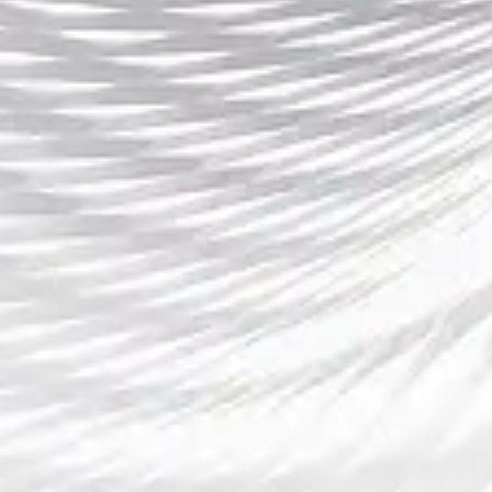
量、回放功能、附加内容以及社交互动等多个方面。每个
平台都有其独特的优势，腾讯体育、优酷等平台都是不错
的选择。
总的来说，选择最适合自己的平台，不仅能让你享受到高
清流畅的直播体验，还能带来更多的附加功能，提升观赛
的整体乐趣。对于法甲赛事的狂热粉丝来说，找到一个稳
定、互动丰富的平台，无疑是让比赛更加精彩的最佳选
择。
在线足球竞技新时代：虚拟赛场带来极致游戏体验与全球
竞技盛宴
2025-08-24 19:12:19
随着虚拟现实技术、人工智能及网络竞技的快速发展，在