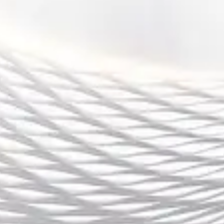
据统计展示每场比赛的详细数据，包括控球率、射门次
数、传球成功率等，帮助球迷了解比赛的战术走势。优酷
平台同样提供了球队和球员的详细数据，包括进球、助
攻、卡片等关键统计信息。
此外，社交互动功能也成为许多平台吸引球迷的一个亮
点。许多平台提供了聊天室、球迷社群等功能，球迷可以
与其他人分享观赛心得、讨论比赛走势。某些平台还提供
了虚拟评论、实时投票等互动元素，增强观赛的娱乐性与
互动感。
总结：
综上所述，观看法甲比赛的方式已经变得非常多样化，球
迷们可以通过下载相关APP，在手机上随时随地享受比赛
直播。选择合适的观看平台时，用户应综合考虑直播质