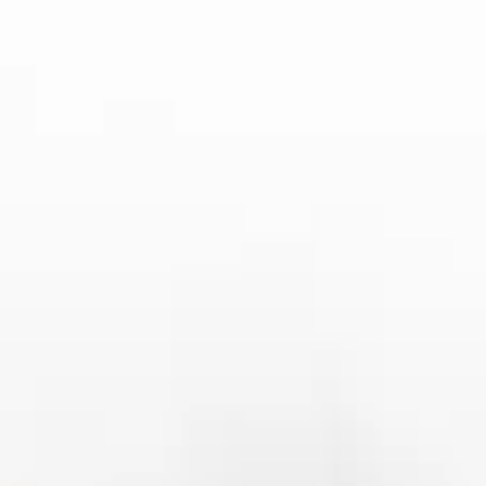
通常会为VIP用户提供更高的画质和更流畅的观看体验。对
于高清要求较高的球迷来说，选择支持4K或更高画质的平
台非常重要。
回放功能对于那些错过实时比赛的球迷尤为重要。大部分
平台都会提供回放观看选项，但是否能提供整场比赛的完
整回放、是否有快速跳转功能、回放后的广告插入等，都
是选择平台时需要考虑的细节。此外，平台是否提供赛季
回顾、精彩集锦等附加内容，也是影响选择的关键因素。
4、选择平台的附加功能与特色
除了基础的比赛直播与回放，选择一个具备丰富附加功能
的平台，也能提升观看体验。例如，一些平台会提供实时
数据分析、赛后数据统计等功能，帮助球迷更好地了解比
赛的动态。同时，部分平台还会提供独家的球员访谈、专
家分析等内容，这些都为球迷提供了更深入的赛事体验。
例如，腾讯体育的APP不仅提供比赛直播，还可以通过数