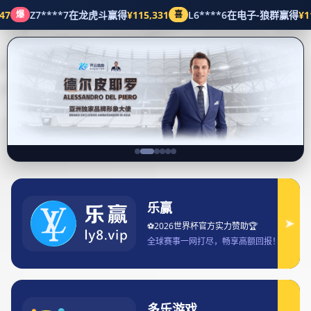
产品展示
首页
产品展示
观看法甲比赛需要下载哪些APP以及如
何选择最合适的观看平台