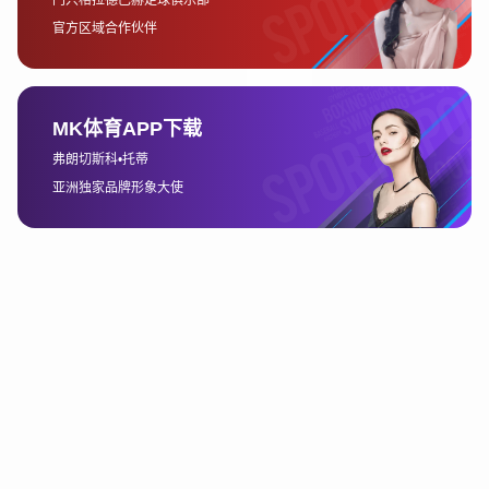
此外，优酷平台的APP也同样可以通过各大应用商店进行
下载。优酷APP具有较为简洁的操作界面，用户在安装后
可以通过搜索功能快速找到法甲赛事，并且支持高清流畅
播放。优酷还提供了个人化推荐功能，可以根据球迷的观
看历史推送感兴趣的赛事和内容。
XK星空体育官网
3、平台选择的考虑因素
在选择观看法甲比赛的平台时，球迷们应该考虑多个因
素，确保自己能获得最好的观赛体验。首先要考虑的因素
是平台的直播质量，包括画质、流畅度和延迟情况。其
次，平台是否支持回放功能，尤其是在不能准时观看比赛
的情况下，回放成为了很多球迷的重要需求。
画质和流畅度是观赛体验的重要组成部分。一些平台可能
因为服务器问题或带宽限制，导致视频播放卡顿、画质不
清晰，严重影响观看体验。像腾讯体育和优酷这类平台，