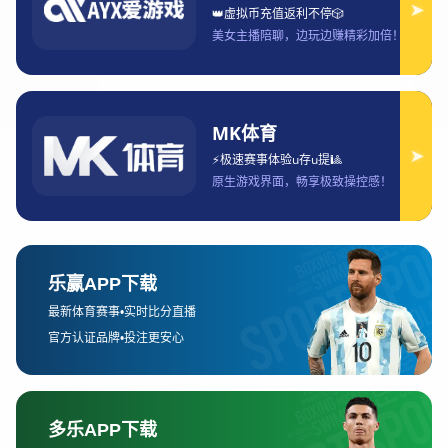
个方面详细探讨观看法甲比赛所需的APP以及如何选择最
合适的观看平台，以帮助球迷更好地体验法甲赛事。
1、主要观看平台介绍
对于法甲赛事的观看需求，首先需要了解目前提供转播服
务的主流平台。各大平台根据不同的版权和合作方式，提
供不同的观看体验和功能。像腾讯体育、优酷、PP体育等
平台，均有法甲赛事的独家转播权。通过这些平台，观众
可以在线观看全程比赛、实时数据分析、精彩集锦等内
容。
首先，腾讯体育在中国地区具有广泛的用户基础，并且拥
有法甲赛事的独家转播权。用户可以通过腾讯体育APP观
看到所有法甲赛事的直播和回放，同时享受高清画质以及
流畅的播放体验。此外，腾讯体育还提供了法甲专属的赛
事栏目，方便球迷了解最新的球队动态与比赛安排。
其次，优酷平台也成为法甲赛事的重要转播平台之一。相