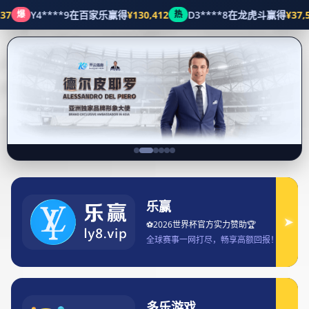
产品展示
首页
产品展示
欧皇体育引领赛事新风向打造专业分析
实时数据与精彩观赛体验平台