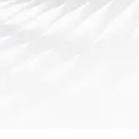
华夏体育引领全民健身新时代运动健康发展新篇章
2026-06-14 20:56:44
以下为符合您要求的3000字左右文章内
容：:::writing{variant="document" id="58271"}文章摘要：
在全民健身上升为国家战略的新时代背景下，体育事业迎
来了前所未有的发展机遇。作为推动全民健康、促进体育
产业升级的重要力量，华夏体育始终坚持以人民健康为中
心，以创新发展为...