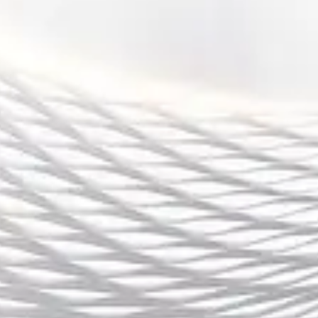
欧皇体育不仅关注数据和体验，也重视赛事社区的建设。
平台建立了多层次的社区体系，包括球迷论坛、策略分享
区和专家互动区，为不同需求的用户提供交流空间。
社区中，用户可以分享自己的赛事分析、预测策略以及观
赛心得，形成知识与经验的互通，提升整体赛事理解力。
同时，专家定期参与讨论，解答用户疑问，提高社区专业
性和互动质量。
通过社区建设，欧皇体育不仅增强了用户的粘性，也推动
了体育文化的传播与交流，使平台不仅是观看赛事的工
具，更成为球迷和体育爱好者共同成长的生态环境。
总结：
综上所述，欧皇体育通过专业分析体系、实时数据技术、
互动观赛优化以及赛事社区建设，成功打造了一个全方位
的赛事体验平台。平台不仅为用户提供精准的数据和深入