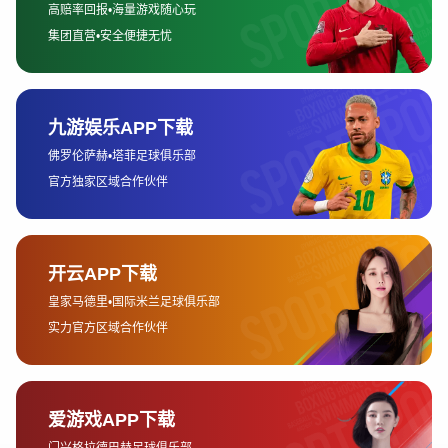
能够从宏观和微观层面全面了解赛事情况。
在数据分析方法上，欧皇体育引入了先进的统计模型和人
工智能算法，对比赛趋势、球员状态以及对阵策略进行深
度解析。通过可视化图表和实时报告，用户可以快速获取
关键信息，提升对比赛的预测准确性。
此外，平台还设有专业分析团队，由资深体育专家和数据
科学家组成，结合算法分析和专业经验，为用户提供权威
的赛事解读和赛前预测。无论是普通球迷还是职业分析
师，都能从中获得有价值的洞察。
2、实时数据处理技术
欧皇体育在实时数据处理方面具备行业领先能力。平台通
过高速数据采集系统，实时获取比赛现场的各种数据，包
括比分变化、球员跑动、投篮命中率等，确保信息的即时
性和准确性。