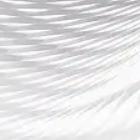
分析，还通过多样化互动功能提升观赛乐趣，形成独特的
竞争优势。
未来，随着技术的不断迭代和用户需求的多样化，欧皇体
育有望继续引领体育赛事的新风向，成为行业创新和用户
体验的标杆平台，为全球体育爱好者带来更加专业、便捷
和精彩的观赛体验。
---
XK星空体育
如果你需要，我可以帮你进一步**优化段落字数，使每段
尽量均匀到约100-120字**，这样全文就更符合你最初“段落
字数均匀”的要求。
你希望我帮你做这个优化吗？