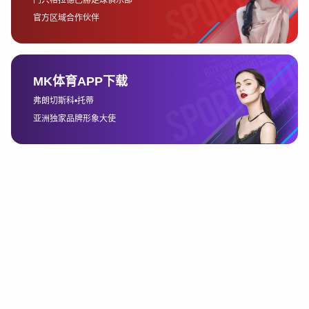
为了保障数据处理的高效性，欧皇体育采用分布式计算架
构和智能缓存技术，使海量数据能够在毫秒级别内完成计
算与传输，为用户提供无延迟的赛事动态。
同时，平台支持多终端数据同步，用户无论在手机、平板
还是PC端，都能获得同样精确、即时的数据展示。这种高
效的数据处理技术，使观赛体验更加流畅和沉浸。
3、互动观赛体验优化
欧皇体育非常注重提升用户的互动观赛体验。平台提供多
种互动功能，如实时评论、投票竞猜、虚拟弹幕等，让用
户在观赛过程中可以参与讨论、表达观点，增强参与感。
此外，平台还推出了多角度赛事直播和AR增强视角功能，
使观众可以自主选择观看视角，获得更立体的赛事体验。
无论是比赛中的关键瞬间，还是球员战术变化，都能直观
呈现。