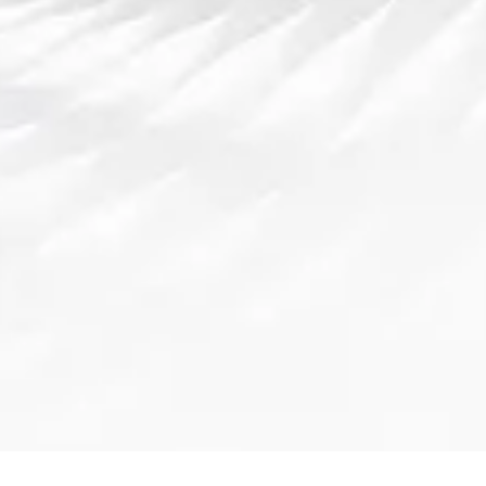
发展的推动下，绿茵体育不仅成为足球产业的重要参与
者，也为全球足球文化的传播和发展做出了积极贡献。
未来，随着技术的不断进步和市场需求的多元化，绿茵体
育将在推动足球产业持续发展和创新方面发挥更为重要的
作用。其全球化战略的不断深化，将使得绿茵体育不仅成
为足球产业的领军企业，也为全球足球爱好者提供更加丰
富、多样的体育体验，推动全球足球产业进入一个全新的
发展阶段。
新皇冠体育打造全新赛事体验引领体育娱乐融合发展新趋
势
2026-05-13 07:39:59