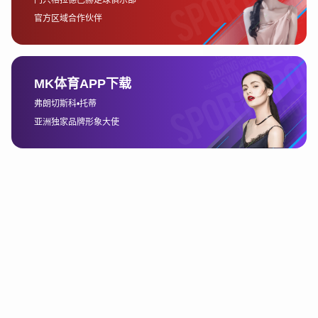
加精准。绿茵体育通过对海量用户数据的分析，能够更加
精准地进行市场定位和广告投放，从而帮助赞助商、媒体
公司等利益相关者实现更高的回报。同时，数据分析还帮
助俱乐部和足球机构了解球迷的偏好和行为，推动个性化
产品和服务的提供，提升用户粘性。
2、全球化战略扩展足球产业版图
随着足球的全球化发展，绿茵体育积极推进国际化战略，
力求在全球范围内打造具有影响力的足球平台。通过跨国
合作、赛事引入及海外扩张等方式，绿茵体育逐步突破地
域限制，成为全球足球产业的重要一员。
绿茵体育在全球市场的布局，首先体现在其丰富的国际赛
事资源上。通过与世界顶级足球联赛、俱乐部和国际足球
组织的合作，绿茵体育能够引入更多优质的足球赛事内
容。这不仅提升了平台的用户粘性，也扩大了平台的影响
力。此外，绿茵体育还积极参与赞助和举办国际性足球赛
事，进一步推动了全球范围内的品牌曝光。