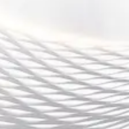
升了球迷的参与感和归属感。平台还通过举办线上线下互
动活动，增加了球迷与球队、球员之间的互动机会，推动
了球迷文化的多元化发展。
此外，绿茵体育通过虚拟现实技术，为球迷提供了身临其
境的观看体验。球迷可以通过VR技术在比赛过程中随时切
换视角，体验比赛的各个角落，享受更加沉浸式的观赛体
验。虚拟球迷角色的引入，使得球迷能够在虚拟环境中与
球员进行互动，进一步提升了球迷的娱乐性和参与感。
4、可持续发展与社会责任的践行
足球产业的可持续发展不仅仅是指经济上的可持续性，还
包括社会责任和环保等方面。绿茵体育在探索未来足球发
展新趋势的同时，也将可持续发展与社会责任的践行视为
其重要任务。通过推动绿色足球理念、促进公益事业发展
等方式，绿茵体育力求在全球范围内树立企业的社会责任
形象。