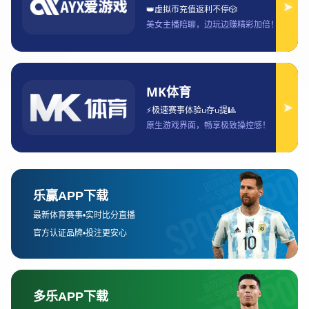
台。在这一过程中，绿茵体育通过技术创新、国际化战
略、球迷生态建设以及可持续发展等方面的积极布局，力
求在全球范围内为足球产业带来深远的影响。本文将从这
四个方面详细阐述绿茵体育如何探索未来足球发展新趋
势，打造全球顶级体育平台，并深入分析其所采取的具体
措施及未来展望。
1、技术创新推动足球产业变革
技术的进步已经成为现代足球产业发展的核心驱动力。绿
茵体育深刻认识到，只有通过不断创新，才能够为足球产
业注入新的活力。近年来，随着人工智能、大数据、虚拟
现实（VR）等前沿技术的逐步应用，足球赛事的观看体
验、球员的竞技表现分析以及足球产业的商业化模式都发
生了翻天覆地的变化。
XK星空体育
首先，人工智能技术在比赛数据分析方面的应用，为球队
提供了前所未有的战术支持。绿茵体育通过搭建智能分析