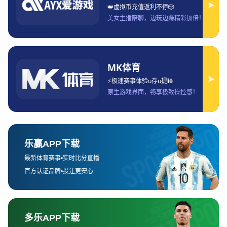
票，以及如何根据个人需求选择合适的观赛方式。通过这
些内容，您将能够全面了解如何轻松购买德甲门票，并享
受一场难忘的现场观赛体验。
1、如何购买德甲联赛门票
购买德甲联赛门票的途径较多，但每种途径的优缺点也有
所不同。首先，最直接的方式是通过德甲球队的官方网站
购买门票。每支球队都会在其官网上发布每场比赛的门票
信息，包括票价、座位类型以及售票时间。这是最为官方
和安全的购买渠道。通过官网购买的球迷可以确保门票的
真实性，也有可能获得一些优惠和忠实球迷的专属权益。
除了官方网站，一些第三方票务平台也是常见的购票渠
道。像Ticketmaster、Eventim等国际票务网站上，经常会
有德甲比赛的门票出售。这些平台的优势在于，通常可以
选择不同的支付方式并且可以通过翻译工具查看页面，适
合语言不通的球迷。此外，某些平台也提供电子票，方便
球迷随时查看和使用。