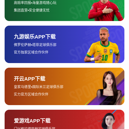
另一个途径是通过票务代理或中介购买门票，这类服务适
合那些没有时间、精力去自行查询和购买门票的球迷。票
务代理通常会为球迷提供一站式的服务，包括购买门票、
安排座位以及其他观赛相关服务。不过，需要注意的是，
通过代理购买门票的价格往往会比直接从官方网站购买贵
一些。
XK星空体育官方网站
2、选择合适的座位类型
德甲联赛的每个球场都提供不同种类的座位，这些座位通
常分为几种不同的区域，每个区域的票价和视角也有所不
同。最基础的分类是看台座位与贵宾座位的区别。看台座
位一般价格较为亲民，适合普通球迷，而贵宾座位则提供
更为舒适的观赛体验，票价相对较高。
对于想要尽可能接近球场的球迷来说，场边座位是最理想