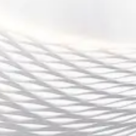
球迷一起为自己支持的球队加油，感受更浓厚的氛围。
对于家庭观赛或者与朋友一起去看比赛的情况，选择适合
团体的座位是更理想的选择。一些球场提供家庭套票，这
种套票价格较为实惠，并且座位通常安排在一起，非常适
合带着孩子或者全家出行观看比赛。
如果你更注重个性化和舒适度，也可以选择豪华包厢的观
赛方式。许多球场提供VIP包厢，观赛者不仅可以享受优质
的座位和视野，还能享受高端的餐饮和服务。这种方式价
格较高，适合预算充足的球迷，特别是企业或者高端客户
团体。
总结：
在购买德甲联赛门票和选择合适的观赛方式时，首先要根
据个人的需求和预算选择最适合自己的方式。通过官方网