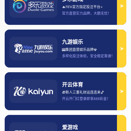
云霄体育引领全民健身新时代全面提
升运动健康生活品质
2026-05-09 08:13:49
114
明白了，我会按照你的要求撰写一篇完整的文章，控制结
构和段落格式，摘要约300字，正文分四个方面，每个方面
至少三段，每个小标题不超过10个汉字，并最终总结归
纳。下面是文章示例：
---