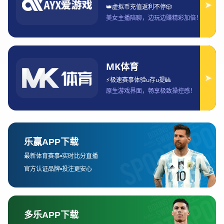
随着社会经济的发展和人们生活水平的提升，健康与运动
逐渐成为现代生活的重要组成部分。云霄体育以其专业
化、系统化的体育服务和创新理念，正在引领全民健身进
入一个全新的时代。本文将围绕“云霄体育引领全民健身新
时代，全面提升运动健康生活品质”这一主题，从四个方面
进行深入阐述：第一，云霄体育通过完善基础设施和智能
化服务，为广大群众提供便利的运动环境；第二，科学培
训与健康管理体系的建立，使运动更有效、更安全；第
三，丰富多样的社区体育活动和赛事组织，激发全民参与
热情；第四，科技赋能和数据分析助力个性化健康方案，
实现运动健康管理的精细化。通过以上多维度的探索与实
践，云霄体育不仅提升了国民体质，也推动了全民健身文
化的普及与发展，为建设健康中国贡献了积极力量。
1、完善体育基础设施
云霄体育高度重视体育基础设施的建设，投资建设了一批