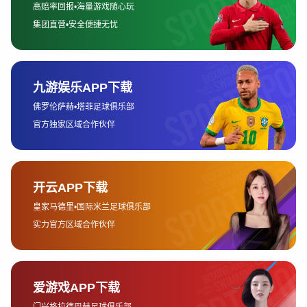
现代化、多功能的体育场馆和健身中心，为群众提供舒
适、安全的运动空间。这些设施不仅覆盖城市核心区域，
还延伸到社区和乡村，真正实现全民可及的体育服务。
此外，云霄体育在场馆布局上注重多样化设计，涵盖篮
球、羽毛球、游泳、健身房等多种运动项目，满足不同年
龄段、不同兴趣群体的运动需求。设施的科学规划不仅提
高了使用效率，也大大改善了运动体验。
云霄体育还积极推动体育设施智能化升级，利用物联网、
智能管理系统，实现预约、监控、安全管理等一体化服
务，让运动者可以更加便捷、高效地进行锻炼，显著提升
了体育基础设施的现代化水平。
2、构建科学健康体系
在运动健康管理方面，云霄体育建立了完善的科学培训体
系。通过专业教练团队和健康管理顾问，为不同体质和年
龄的人群提供个性化的运动方案，有效提升运动效果，同