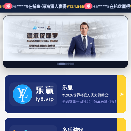
企业文化
首页
企业文化
云霄体育引领全民健身新时代全面提升
运动健康生活品质